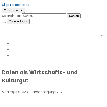
Skip to content
Circular focus
Search for:
Search
Circular focus
DFGMA Tagung: Daten als Wirtschafts- und Kulturgut
Home
Health Care Opinions
DFGMA Tagung: Daten als Wirtschafts- und
Kulturgut
Daten als Wirtschafts- und
Kulturgut
Vortrag DFGMA-Jahrestagung 2020